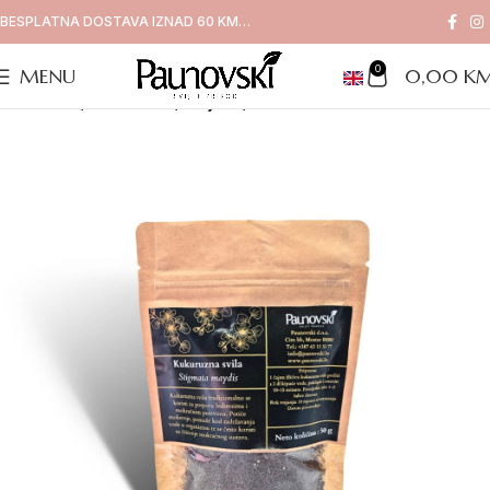
BESPLATNA DOSTAVA IZNAD 60 KM…
0
MENU
0,00
K
Naslovna
/
Proizvodi
/
Čajevi
/
Kukuruzna svila