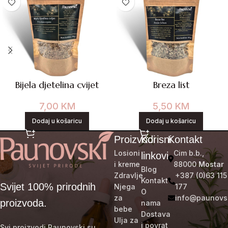
Bijela djetelina cvijet
Breza list
7,00
KM
5,50
KM
Dodaj u košaricu
Dodaj u košaricu
Proizvodi
Korisni
Kontakt
Losioni
Cim b.b.,
linkovi
i kreme
88000
Mostar
Blog
Zdravlje
+387 (0)63 115
Kontakt
Svijet 100% prirodnih
Njega
177
O
za
info@paunovs
proizvoda.
nama
bebe
Dostava
Ulja za
i povrat
Svi proizvodi Paunovski su