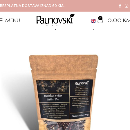
BESPLATNA DOSTAVA IZNAD 60 KM…
0
MENU
0,00
K
Naslovna
/
Proizvodi
/
Čajevi
/
Hibiskus cvijet