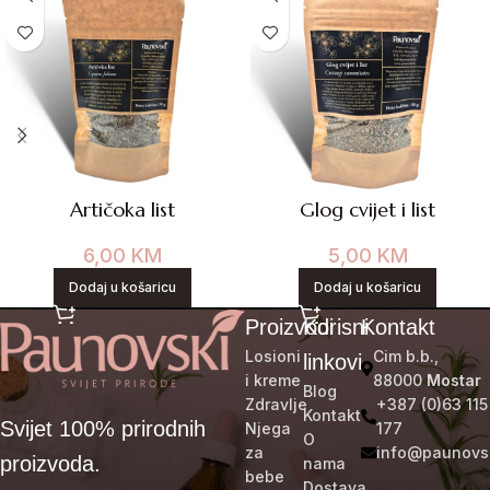
Artičoka list
Glog cvijet i list
6,00
KM
5,00
KM
Dodaj u košaricu
Dodaj u košaricu
Proizvodi
Korisni
Kontakt
Losioni
Cim b.b.,
linkovi
i kreme
88000
Mostar
Blog
Zdravlje
+387 (0)63 115
Kontakt
Svijet 100% prirodnih
Njega
177
O
za
info@paunovs
proizvoda.
nama
bebe
Dostava