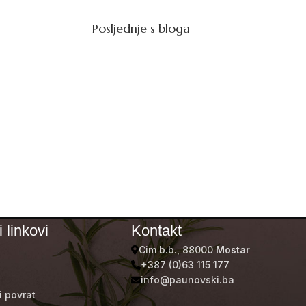
Posljednje s bloga
 linkovi
Kontakt
Cim b.b., 88000
Mostar
+387 (0)63 115 177
info@paunovski.ba
i povrat