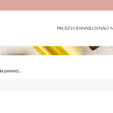
PROIZVODI
NASLOVNA
O 
da pomoći...