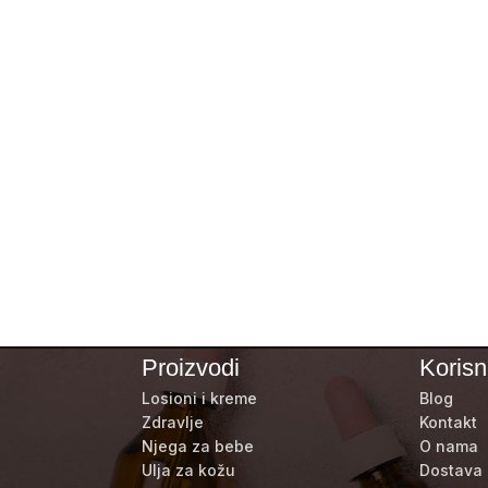
Proizvodi
Korisni
Losioni i kreme
Blog
Zdravlje
Kontakt
Njega za bebe
O nama
Ulja za kožu
Dostava 