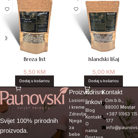
Breza list
Islandski lišaj
5,50
KM
5,00
KM
Dodaj u košaricu
Dodaj u košaricu
Proizvodi
Korisni
Kontakt
Losioni
Cim b.b.,
linkovi
i kreme
88000
Mostar
Blog
Zdravlje
+387 (0)63 115
Kontakt
Svijet 100% prirodnih
Njega
177
O
za
info@paunovs
proizvoda.
nama
bebe
Dostava