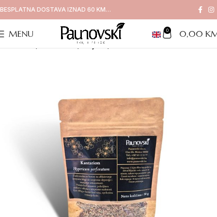
BESPLATNA DOSTAVA IZNAD 60 KM…
0
MENU
0,00
K
Naslovna
/
Proizvodi
/
Čajevi
/
Kantarion