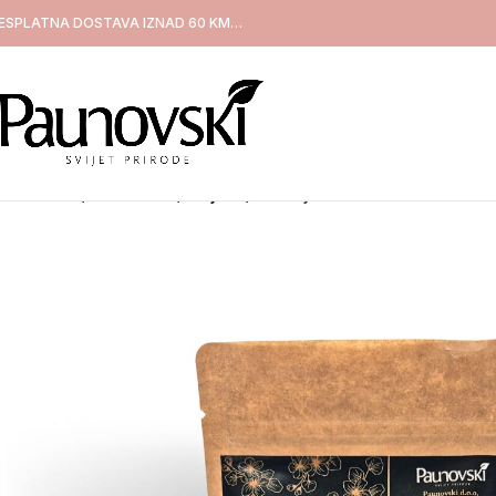
ESPLATNA DOSTAVA IZNAD 60 KM…
Naslovna
/
Proizvodi
/
Čajevi
/
Kadulja