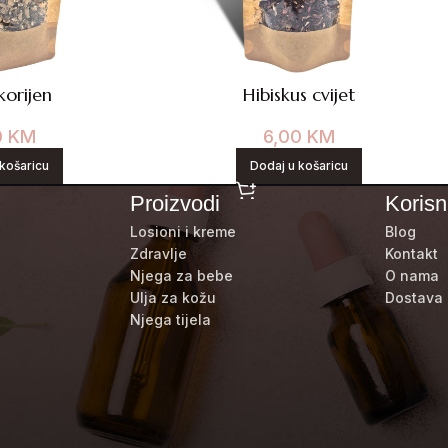
korijen
Hibiskus cvijet
0
KM
6,00
KM
košaricu
Dodaj u košaricu
Proizvodi
Korisni
Losioni i kreme
Blog
Zdravlje
Kontakt
Njega za bebe
O nama
Ulja za kožu
Dostava 
Njega tijela