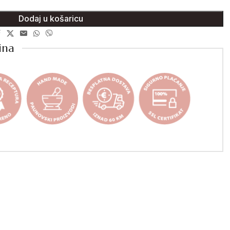
Dodaj u košaricu
ina