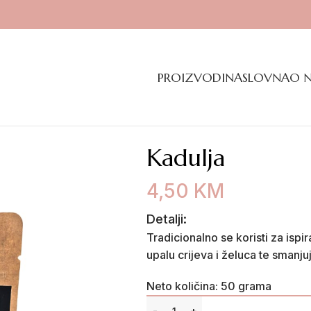
PROIZVODI
NASLOVNA
O 
Kadulja
4,50
KM
Detalji:
Tradicionalno se koristi za ispi
upalu crijeva i želuca te smanju
Neto količina: 50 grama