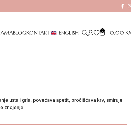
0
0,00
K
NAMA
BLOG
KONTAKT
ENGLISH
ranje usta i grla, povećava apetit, pročišćava krv, smiruje
je znojenje.