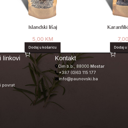
Islandski lišaj
Karanfilić
5,00
KM
7,0
Dodaj u košaricu
Dodaj u 
 linkovi
Kontakt
Cim b.b., 88000
Mostar
+387 (0)63 115 177
info@paunovski.ba
i povrat