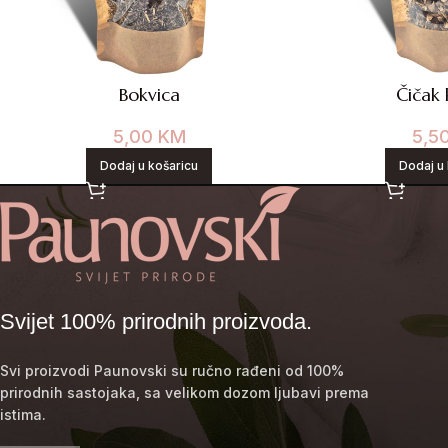
Bokvica
Čičak 
5,00
KM
5,5
Dodaj u košaricu
Dodaj u 
Svijet 100% prirodnih proizvoda.
Svi proizvodi Paunovski su ručno rađeni od 100%
prirodnih sastojaka, sa velikom dozom ljubavi prema
istima.