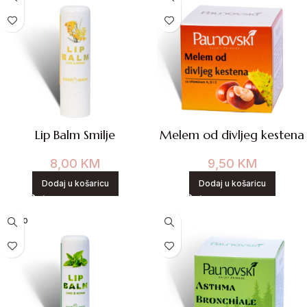
Lip Balm Smilje
Melem od divljeg kestena
8,00
KM
9,50
KM
Dodaj u košaricu
Dodaj u košaricu
NOVO