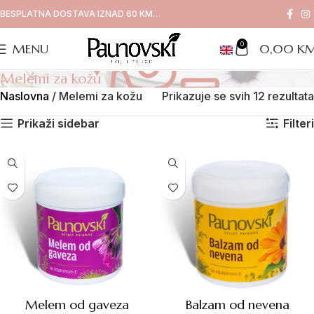
BESPLATNA DOSTAVA IZNAD 60 KM…
0
MENU
0,00
K
Melemi za kožu
Naslovna
/
Melemi za kožu
Prikazuje se svih 12 rezultata
Prikaži sidebar
Filteri
Melem od gaveza
Balzam od nevena