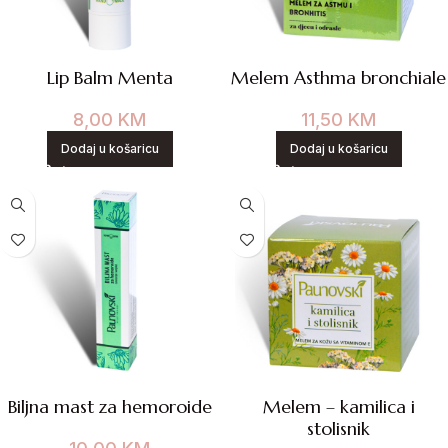
Lip Balm Menta
Melem Asthma bronchiale
8,00
KM
11,50
KM
Dodaj u košaricu
Dodaj u košaricu
Biljna mast za hemoroide
Melem – kamilica i
stolisnik