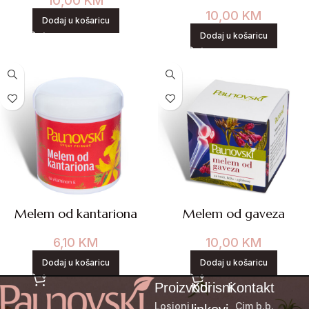
10,00
KM
10,00
KM
Dodaj u košaricu
Dodaj u košaricu
Melem od kantariona
Melem od gaveza
6,10
KM
10,00
KM
Dodaj u košaricu
Dodaj u košaricu
Proizvodi
Korisni
Kontakt
Losioni
Cim b.b.,