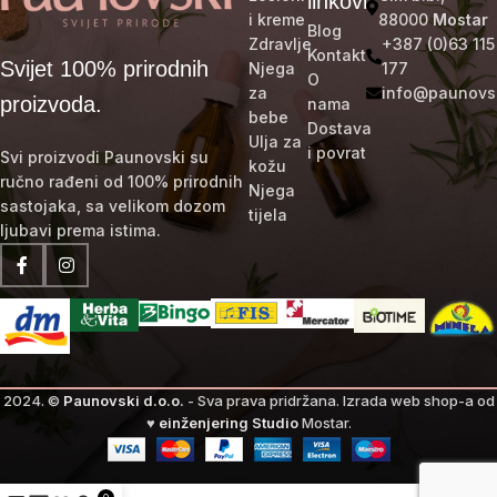
linkovi
i kreme
88000
Mostar
Blog
Zdravlje
+387 (0)63 115
Kontakt
Svijet 100% prirodnih
Njega
177
O
za
info@paunovs
proizvoda.
nama
bebe
Dostava
Ulja za
i povrat
Svi proizvodi Paunovski su
kožu
ručno rađeni od 100% prirodnih
Njega
sastojaka, sa velikom dozom
tijela
ljubavi prema istima.
2024. ©
Paunovski d.o.o.
- Sva prava pridržana.
Izrada web shop-a od
♥
einženjering Studio
Mostar.