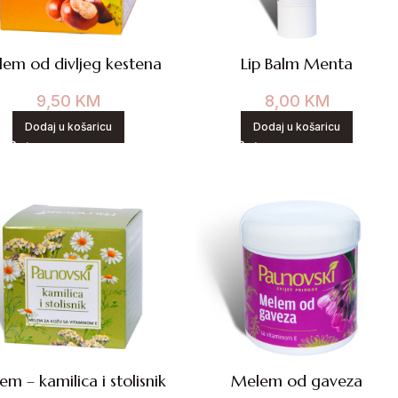
em od divljeg kestena
Lip Balm Menta
9,50
KM
8,00
KM
Dodaj u košaricu
Dodaj u košaricu
m – kamilica i stolisnik
Melem od gaveza