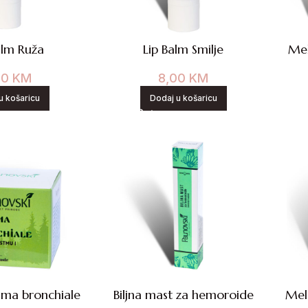
alm Ruža
Lip Balm Smilje
Mel
00
KM
8,00
KM
u košaricu
Dodaj u košaricu
ma bronchiale
Biljna mast za hemoroide
Mele