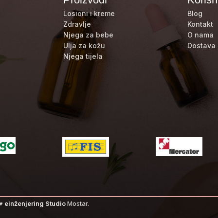
Losioni i kreme
Blog
Zdravlje
Kontakt
Njega za bebe
O nama
Ulja za kožu
Dostava 
Njega tijela
 ♥
einženjering Studio
Mostar.