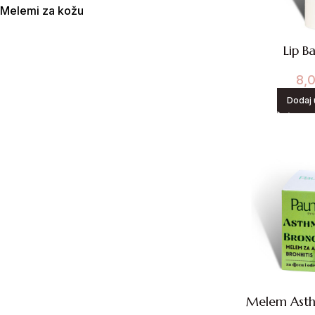
Melemi za kožu
Lip B
8,
Dodaj 
Melem Asth