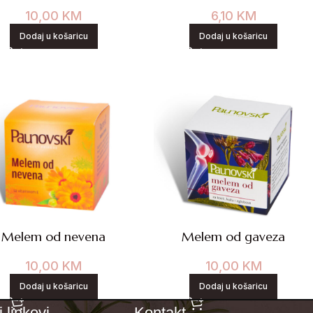
10,00
KM
6,10
KM
Dodaj u košaricu
Dodaj u košaricu
Melem od nevena
Melem od gaveza
10,00
KM
10,00
KM
Dodaj u košaricu
Dodaj u košaricu
 linkovi
Kontakt