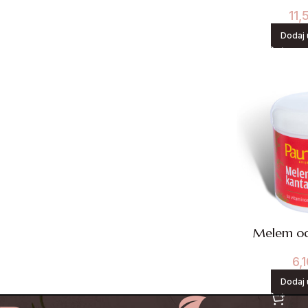
11
Dodaj 
Melem od
6,
Dodaj 