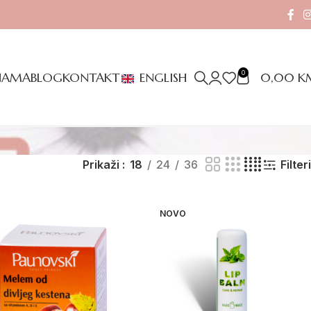
0
0,00
K
NAMA
BLOG
KONTAKT
ENGLISH
Prikaži
18
24
36
Filteri
NOVO