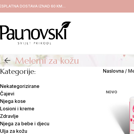
ESPLATNA DOSTAVA IZNAD 60 KM…
Melemi za kožu
Kategorije:
Naslovna
/
Me
Nekategorizirane
NOVO
Čajevi
Njega kose
Losioni i kreme
Zdravlje
Njega za bebe i djecu
Ulja za kožu