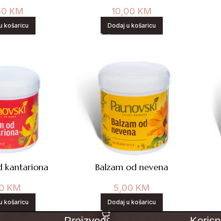
,50
KM
10,00
KM
u košaricu
Dodaj u košaricu
 kantariona
Balzam od nevena
10
KM
5,00
KM
u košaricu
Dodaj u košaricu
Proizvodi
Korisni