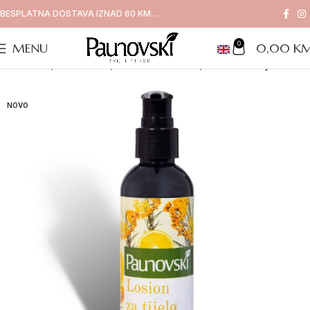
BESPLATNA DOSTAVA IZNAD 60 KM…
0
MENU
0,00
K
Naslovna
/
Proizvodi
/
Losioni i kreme
/
Losion za tijelo SMI
NOVO