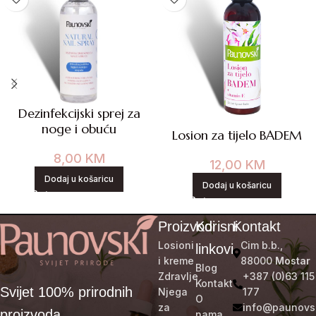
Dezinfekcijski sprej za
noge i obuću
Losion za tijelo BADEM
8,00
KM
12,00
KM
Dodaj u košaricu
Dodaj u košaricu
Proizvodi
Korisni
Kontakt
Losioni
Cim b.b.,
linkovi
i kreme
88000
Mostar
Blog
Zdravlje
+387 (0)63 115
Kontakt
Svijet 100% prirodnih
Njega
177
O
za
info@paunovs
proizvoda.
nama